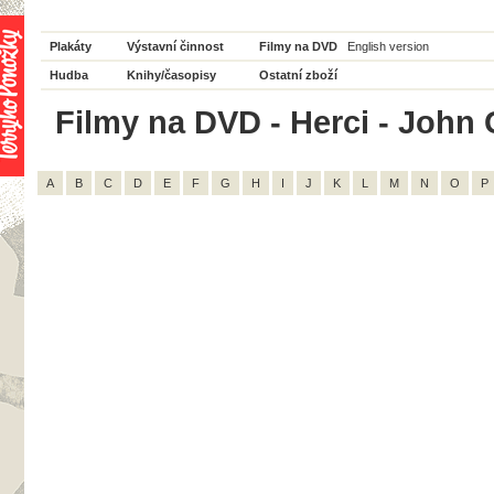
Plakáty
Výstavní činnost
Filmy na DVD
English version
Hudba
Knihy/časopisy
Ostatní zboží
Filmy na DVD - Herci - John G
A
B
C
D
E
F
G
H
I
J
K
L
M
N
O
P