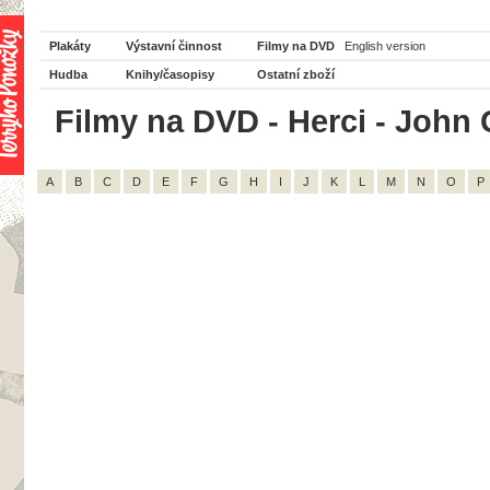
Plakáty
Výstavní činnost
Filmy na DVD
English version
Hudba
Knihy/časopisy
Ostatní zboží
Filmy na DVD - Herci - John G
A
B
C
D
E
F
G
H
I
J
K
L
M
N
O
P