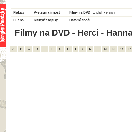
Plakáty
Výstavní činnost
Filmy na DVD
English version
Hudba
Knihy/časopisy
Ostatní zboží
Filmy na DVD - Herci - Hanna 
A
B
C
D
E
F
G
H
I
J
K
L
M
N
O
P