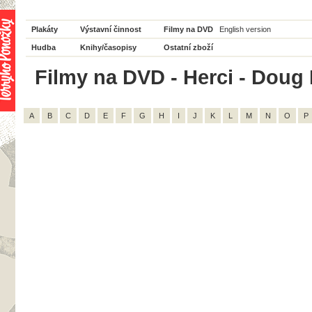
Plakáty
Výstavní činnost
Filmy na DVD
English version
Hudba
Knihy/časopisy
Ostatní zboží
Filmy na DVD - Herci - Doug
A
B
C
D
E
F
G
H
I
J
K
L
M
N
O
P