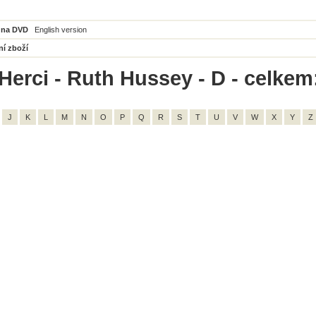
 na DVD
English version
ní zboží
Herci - Ruth Hussey - D - celkem
J
K
L
M
N
O
P
Q
R
S
T
U
V
W
X
Y
Z