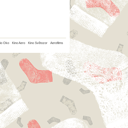
io Oko
Kino Aero
Kino Světozor
Aerofilms