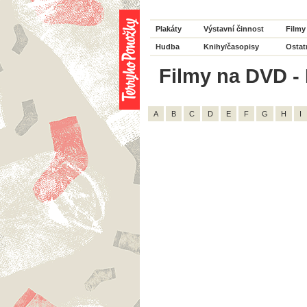
Plakáty
Výstavní činnost
Filmy
Hudba
Knihy/časopisy
Ostat
Filmy na DVD - 
A
B
C
D
E
F
G
H
I