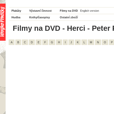
Plakáty
Výstavní činnost
Filmy na DVD
English version
Hudba
Knihy/časopisy
Ostatní zboží
Filmy na DVD - Herci - Peter 
A
B
C
D
E
F
G
H
I
J
K
L
M
N
O
P