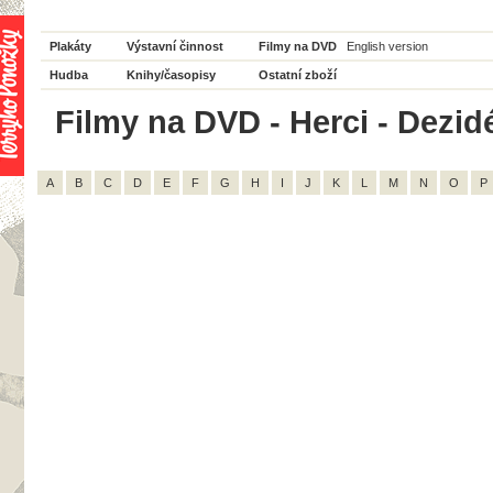
Plakáty
Výstavní činnost
Filmy na DVD
English version
Hudba
Knihy/časopisy
Ostatní zboží
Filmy na DVD - Herci - Dezid
A
B
C
D
E
F
G
H
I
J
K
L
M
N
O
P