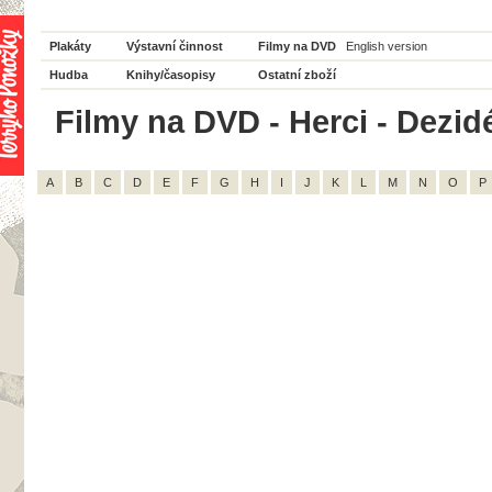
Plakáty
Výstavní činnost
Filmy na DVD
English version
Hudba
Knihy/časopisy
Ostatní zboží
Filmy na DVD - Herci - Dezidé
A
B
C
D
E
F
G
H
I
J
K
L
M
N
O
P