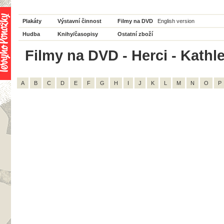
Plakáty
Výstavní činnost
Filmy na DVD
English version
Hudba
Knihy/časopisy
Ostatní zboží
Filmy na DVD - Herci - Kathle
A
B
C
D
E
F
G
H
I
J
K
L
M
N
O
P