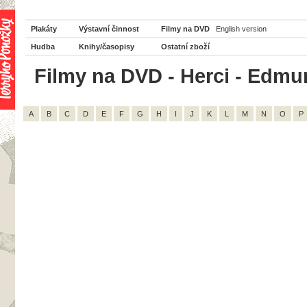
Plakáty
Výstavní činnost
Filmy na DVD
English version
Hudba
Knihy/časopisy
Ostatní zboží
Filmy na DVD - Herci - Edmu
A
B
C
D
E
F
G
H
I
J
K
L
M
N
O
P