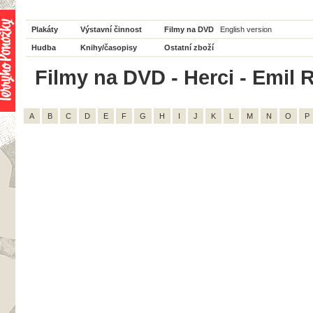
Plakáty
Výstavní činnost
Filmy na DVD
English version
Hudba
Knihy/časopisy
Ostatní zboží
Filmy na DVD - Herci - Emil 
A
B
C
D
E
F
G
H
I
J
K
L
M
N
O
P