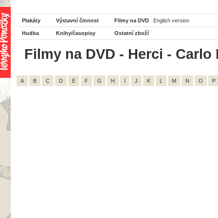
Plakáty
Výstavní činnost
Filmy na DVD
English version
Hudba
Knihy/časopisy
Ostatní zboží
Filmy na DVD - Herci - Carlo 
A
B
C
D
E
F
G
H
I
J
K
L
M
N
O
P