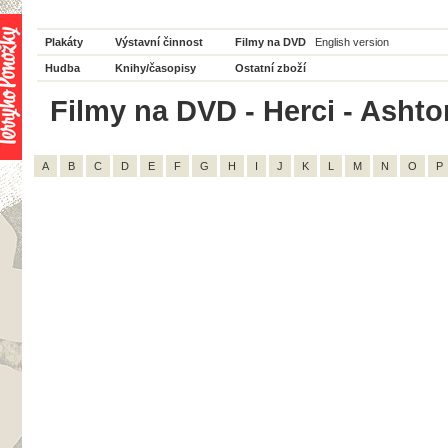
Plakáty
Výstavní činnost
Filmy na DVD
English version
Hudba
Knihy/časopisy
Ostatní zboží
Filmy na DVD - Herci - Ashto
A
B
C
D
E
F
G
H
I
J
K
L
M
N
O
P