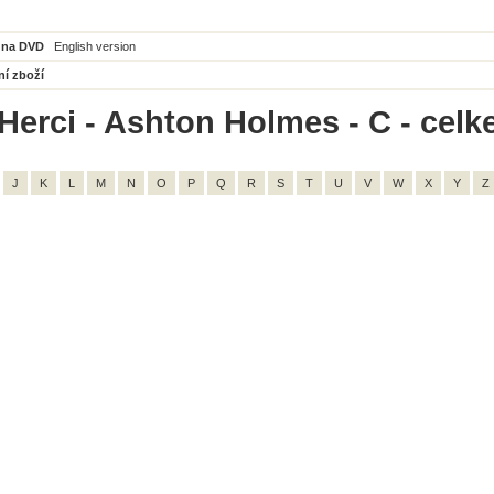
 na DVD
English version
ní zboží
Herci - Ashton Holmes - C - celk
J
K
L
M
N
O
P
Q
R
S
T
U
V
W
X
Y
Z