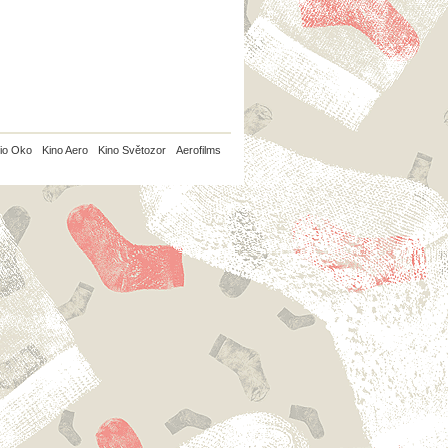
io Oko
Kino Aero
Kino Světozor
Aerofilms