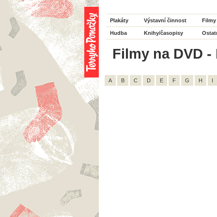
Plakáty
Výstavní činnost
Filmy
Hudba
Knihy/časopisy
Ostat
Filmy na DVD - 
A
B
C
D
E
F
G
H
I