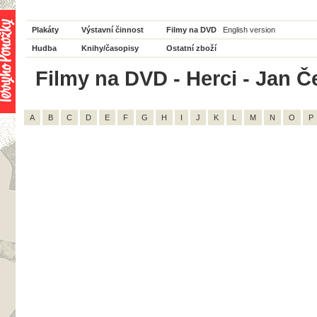
Plakáty
Výstavní činnost
Filmy na DVD
English version
Hudba
Knihy/časopisy
Ostatní zboží
Filmy na DVD - Herci - Jan Če
A
B
C
D
E
F
G
H
I
J
K
L
M
N
O
P