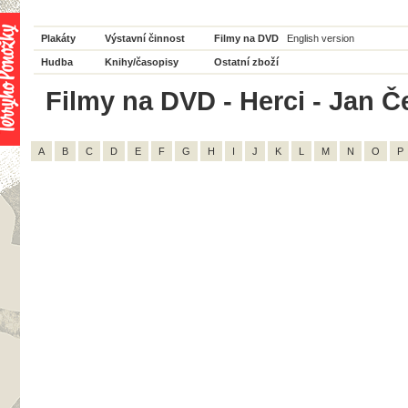
Plakáty
Výstavní činnost
Filmy na DVD
English version
Hudba
Knihy/časopisy
Ostatní zboží
Filmy na DVD - Herci - Jan Če
A
B
C
D
E
F
G
H
I
J
K
L
M
N
O
P