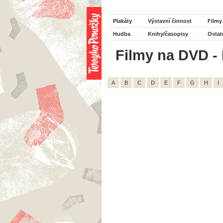
Plakáty
Výstavní činnost
Filmy
Hudba
Knihy/časopisy
Ostat
Filmy na DVD - H
A
B
C
D
E
F
G
H
I