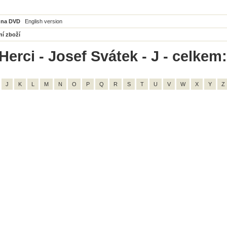
 na DVD
English version
ní zboží
erci - Josef Svátek - J - celkem:
J
K
L
M
N
O
P
Q
R
S
T
U
V
W
X
Y
Z