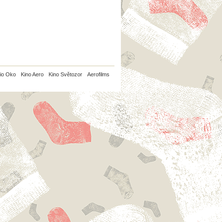
io Oko
Kino Aero
Kino Světozor
Aerofilms