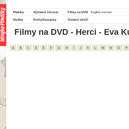
Plakáty
Výstavní činnost
Filmy na DVD
English version
Hudba
Knihy/časopisy
Ostatní zboží
Filmy na DVD - Herci - Eva K
A
B
C
D
E
F
G
H
I
J
K
L
M
N
O
P