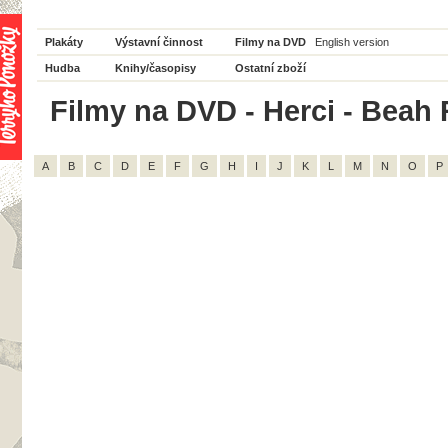
Plakáty
Výstavní činnost
Filmy na DVD
English version
Hudba
Knihy/časopisy
Ostatní zboží
Filmy na DVD - Herci - Beah 
A
B
C
D
E
F
G
H
I
J
K
L
M
N
O
P