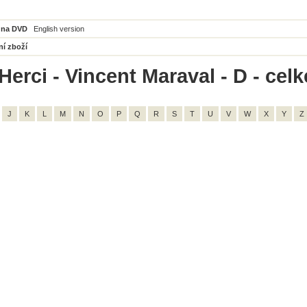
 na DVD
English version
ní zboží
Herci - Vincent Maraval - D - cel
J
K
L
M
N
O
P
Q
R
S
T
U
V
W
X
Y
Z