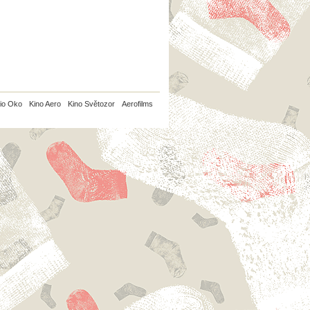
io Oko
Kino Aero
Kino Světozor
Aerofilms