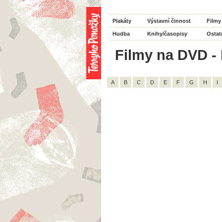
Plakáty
Výstavní činnost
Filmy
Hudba
Knihy/časopisy
Ostat
Filmy na DVD - 
A
B
C
D
E
F
G
H
I