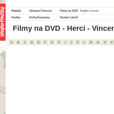
Plakáty
Výstavní činnost
Filmy na DVD
English version
Hudba
Knihy/časopisy
Ostatní zboží
Filmy na DVD - Herci - Vincen
A
B
C
D
E
F
G
H
I
J
K
L
M
N
O
P