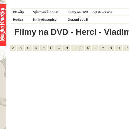
Plakáty
Výstavní činnost
Filmy na DVD
English version
Hudba
Knihy/časopisy
Ostatní zboží
Filmy na DVD - Herci - Vladim
A
B
C
D
E
F
G
H
I
J
K
L
M
N
O
P