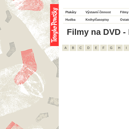
Plakáty
Výstavní činnost
Filmy
Hudba
Knihy/časopisy
Ostat
Filmy na DVD - 
A
B
C
D
E
F
G
H
I