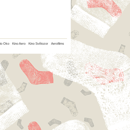
io Oko
Kino Aero
Kino Světozor
Aerofilms