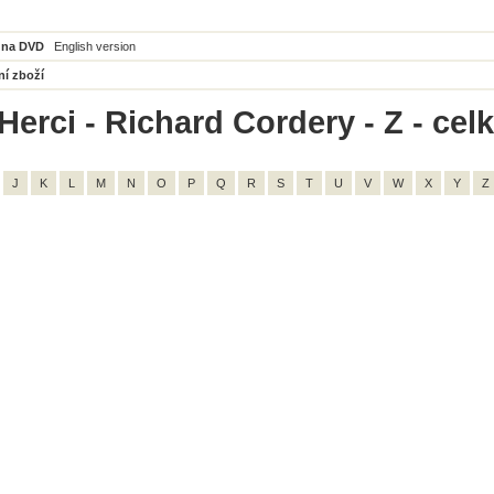
 na DVD
English version
ní zboží
Herci - Richard Cordery - Z - cel
J
K
L
M
N
O
P
Q
R
S
T
U
V
W
X
Y
Z