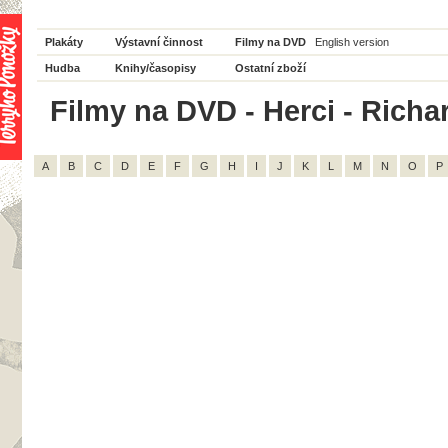
Plakáty
Výstavní činnost
Filmy na DVD
English version
Hudba
Knihy/časopisy
Ostatní zboží
Filmy na DVD - Herci - Richar
A
B
C
D
E
F
G
H
I
J
K
L
M
N
O
P