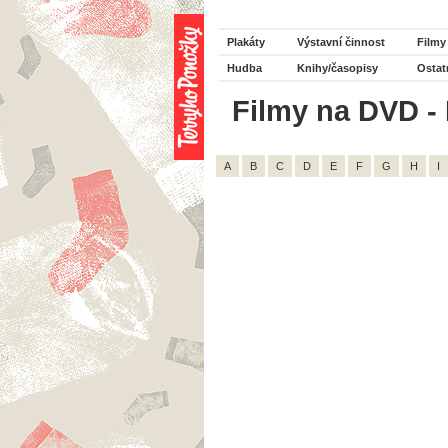
Plakáty
Výstavní činnost
Filmy
Hudba
Knihy/časopisy
Ostat
Filmy na DVD - 
A
B
C
D
E
F
G
H
I