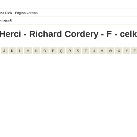
 na DVD
English version
ní zboží
Herci - Richard Cordery - F - cel
J
K
L
M
N
O
P
Q
R
S
T
U
V
W
X
Y
Z