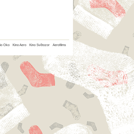
io Oko
Kino Aero
Kino Světozor
Aerofilms