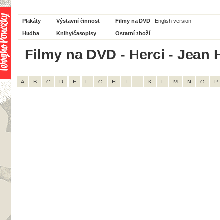
Plakáty
Výstavní činnost
Filmy na DVD
English version
Hudba
Knihy/časopisy
Ostatní zboží
Filmy na DVD - Herci - Jean 
A
B
C
D
E
F
G
H
I
J
K
L
M
N
O
P