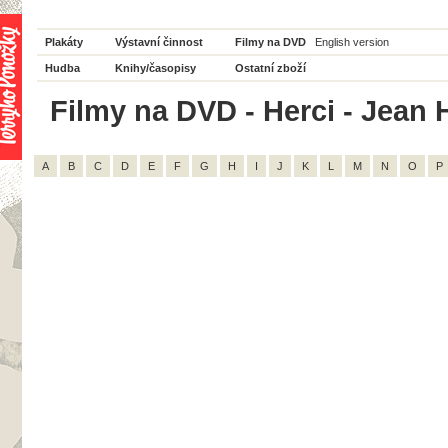
Plakáty
Výstavní činnost
Filmy na DVD
English version
Hudba
Knihy/časopisy
Ostatní zboží
Filmy na DVD - Herci - Jean 
A
B
C
D
E
F
G
H
I
J
K
L
M
N
O
P