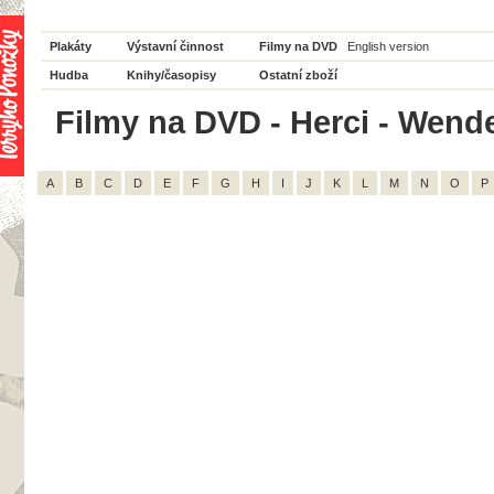
Plakáty
Výstavní činnost
Filmy na DVD
English version
Hudba
Knihy/časopisy
Ostatní zboží
Filmy na DVD - Herci - Wendel
A
B
C
D
E
F
G
H
I
J
K
L
M
N
O
P