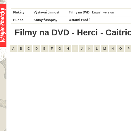
Plakáty
Výstavní činnost
Filmy na DVD
English version
Hudba
Knihy/časopisy
Ostatní zboží
Filmy na DVD - Herci - Caitri
A
B
C
D
E
F
G
H
I
J
K
L
M
N
O
P