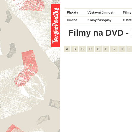
Plakáty
Výstavní činnost
Filmy
Hudba
Knihy/časopisy
Ostat
Filmy na DVD - H
A
B
C
D
E
F
G
H
I