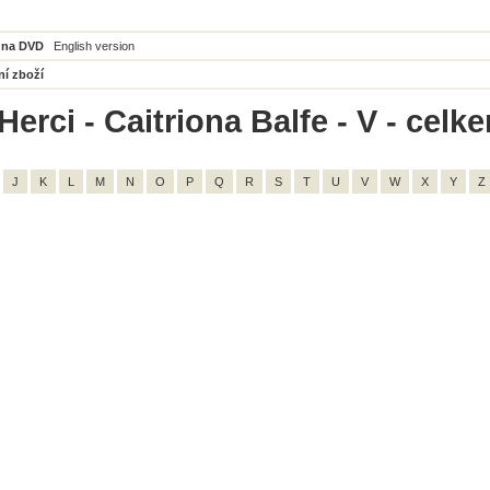
 na DVD
English version
ní zboží
erci - Caitriona Balfe - V - celk
J
K
L
M
N
O
P
Q
R
S
T
U
V
W
X
Y
Z