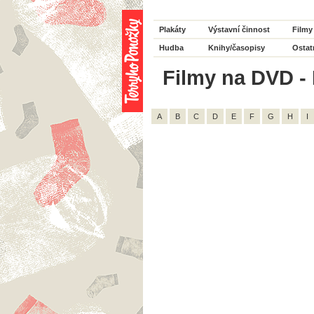
Plakáty
Výstavní činnost
Filmy
Hudba
Knihy/časopisy
Ostat
Filmy na DVD - H
A
B
C
D
E
F
G
H
I