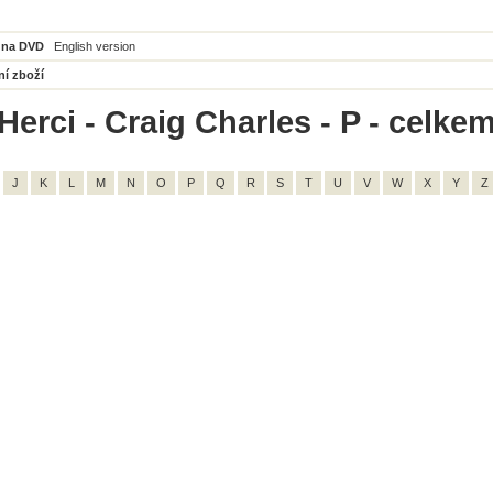
 na DVD
English version
ní zboží
erci - Craig Charles - P - celkem
J
K
L
M
N
O
P
Q
R
S
T
U
V
W
X
Y
Z