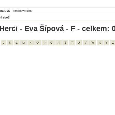
 na DVD
English version
ní zboží
Herci - Eva Šípová - F - celkem: 
J
K
L
M
N
O
P
Q
R
S
T
U
V
W
X
Y
Z