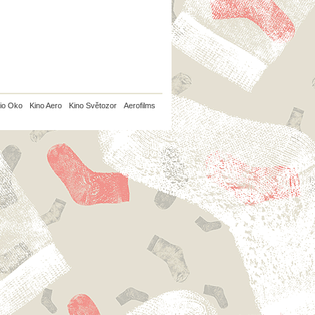
io Oko
Kino Aero
Kino Světozor
Aerofilms