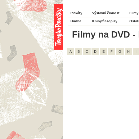
Plakáty
Výstavní činnost
Filmy
Hudba
Knihy/časopisy
Ostat
Filmy na DVD - 
A
B
C
D
E
F
G
H
I