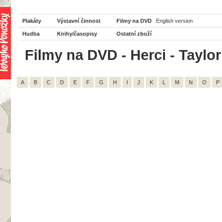
Plakáty
Výstavní činnost
Filmy na DVD
English version
Hudba
Knihy/časopisy
Ostatní zboží
Filmy na DVD - Herci - Taylor
A
B
C
D
E
F
G
H
I
J
K
L
M
N
O
P