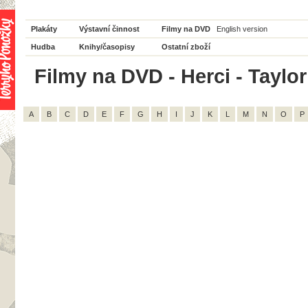
Plakáty
Výstavní činnost
Filmy na DVD
English version
Hudba
Knihy/časopisy
Ostatní zboží
Filmy na DVD - Herci - Taylor
A
B
C
D
E
F
G
H
I
J
K
L
M
N
O
P