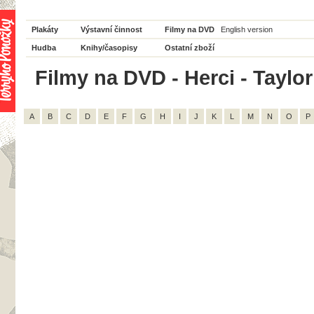
Plakáty
Výstavní činnost
Filmy na DVD
English version
Hudba
Knihy/časopisy
Ostatní zboží
Filmy na DVD - Herci - Taylor
A
B
C
D
E
F
G
H
I
J
K
L
M
N
O
P