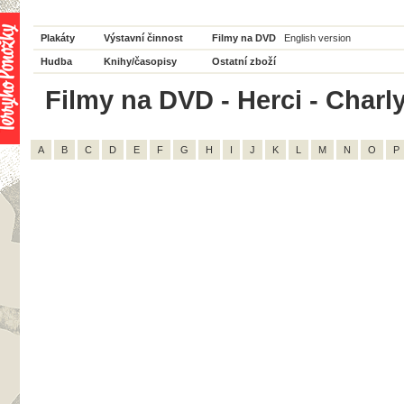
Plakáty
Výstavní činnost
Filmy na DVD
English version
Hudba
Knihy/časopisy
Ostatní zboží
Filmy na DVD - Herci - Charly
A
B
C
D
E
F
G
H
I
J
K
L
M
N
O
P