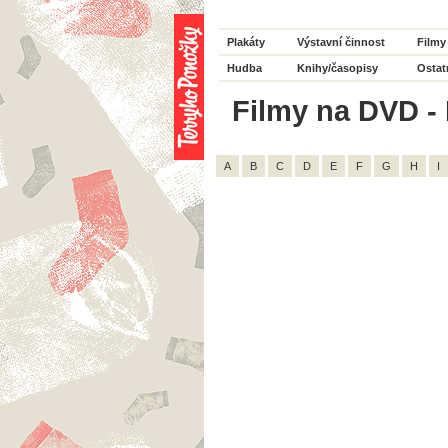
Plakáty
Výstavní činnost
Filmy
Hudba
Knihy/časopisy
Ostat
Filmy na DVD - H
A
B
C
D
E
F
G
H
I