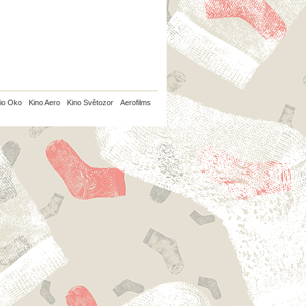
io Oko
Kino Aero
Kino Světozor
Aerofilms