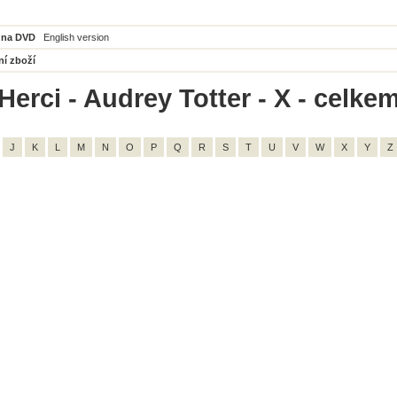
 na DVD
English version
ní zboží
erci - Audrey Totter - X - celkem
J
K
L
M
N
O
P
Q
R
S
T
U
V
W
X
Y
Z