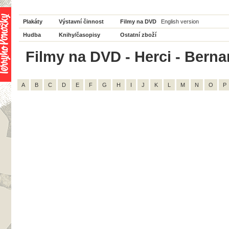
Plakáty
Výstavní činnost
Filmy na DVD
English version
Hudba
Knihy/časopisy
Ostatní zboží
Filmy na DVD - Herci - Bernar
A
B
C
D
E
F
G
H
I
J
K
L
M
N
O
P