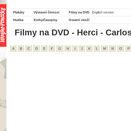
Plakáty
Výstavní činnost
Filmy na DVD
English version
Hudba
Knihy/časopisy
Ostatní zboží
Filmy na DVD - Herci - Carlos
A
B
C
D
E
F
G
H
I
J
K
L
M
N
O
P