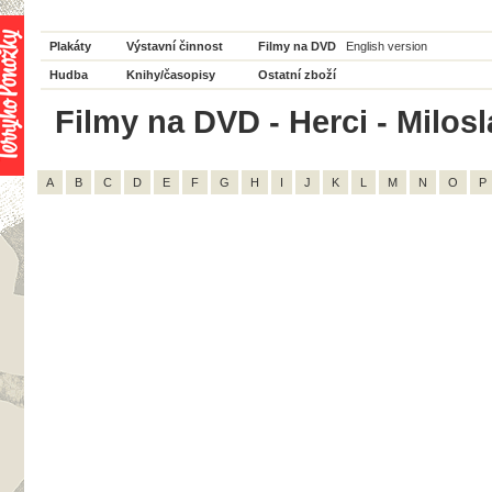
Plakáty
Výstavní činnost
Filmy na DVD
English version
Hudba
Knihy/časopisy
Ostatní zboží
Filmy na DVD - Herci - Milosl
A
B
C
D
E
F
G
H
I
J
K
L
M
N
O
P