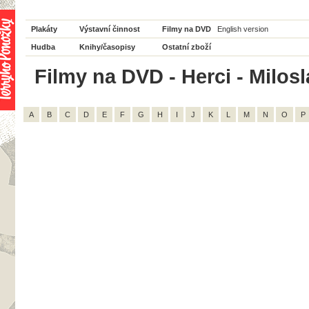
Plakáty
Výstavní činnost
Filmy na DVD
English version
Hudba
Knihy/časopisy
Ostatní zboží
Filmy na DVD - Herci - Milosl
A
B
C
D
E
F
G
H
I
J
K
L
M
N
O
P