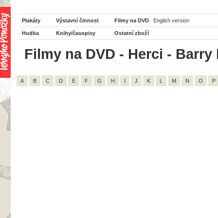
Plakáty
Výstavní činnost
Filmy na DVD
English version
Hudba
Knihy/časopisy
Ostatní zboží
Filmy na DVD - Herci - Barry 
A
B
C
D
E
F
G
H
I
J
K
L
M
N
O
P