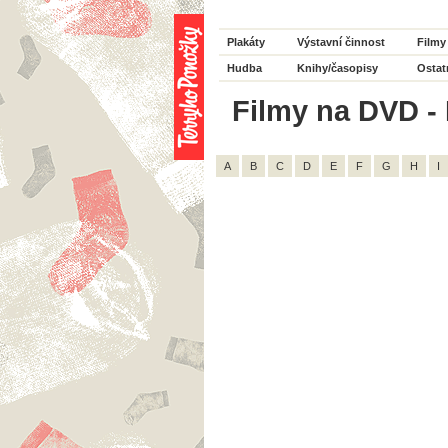
Plakáty
Výstavní činnost
Filmy
Hudba
Knihy/časopisy
Ostat
Filmy na DVD - H
A
B
C
D
E
F
G
H
I