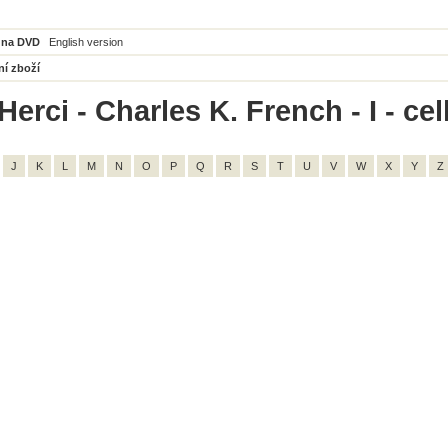
 na DVD
English version
ní zboží
erci - Charles K. French - I - ce
J
K
L
M
N
O
P
Q
R
S
T
U
V
W
X
Y
Z