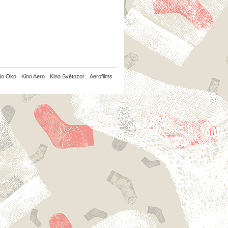
io Oko
Kino Aero
Kino Světozor
Aerofilms