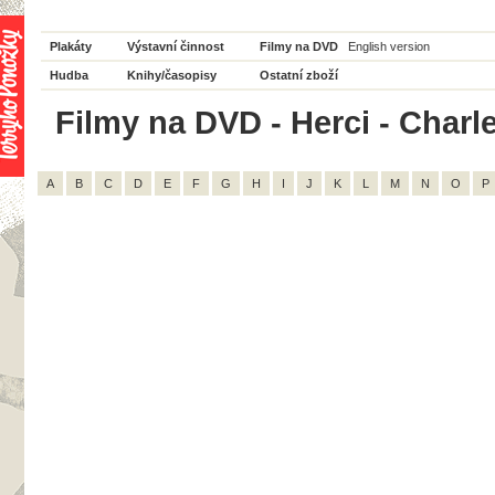
Plakáty
Výstavní činnost
Filmy na DVD
English version
Hudba
Knihy/časopisy
Ostatní zboží
Filmy na DVD - Herci - Charle
A
B
C
D
E
F
G
H
I
J
K
L
M
N
O
P