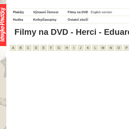
Plakáty
Výstavní činnost
Filmy na DVD
English version
Hudba
Knihy/časopisy
Ostatní zboží
Filmy na DVD - Herci - Eduar
A
B
C
D
E
F
G
H
I
J
K
L
M
N
O
P