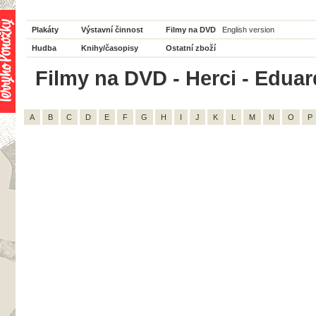
Plakáty
Výstavní činnost
Filmy na DVD
English version
Hudba
Knihy/časopisy
Ostatní zboží
Filmy na DVD - Herci - Eduar
A
B
C
D
E
F
G
H
I
J
K
L
M
N
O
P