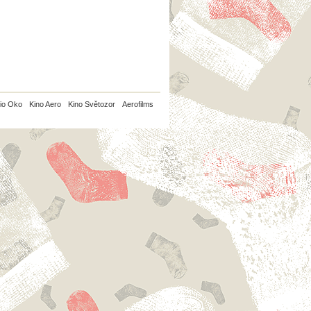
io Oko
Kino Aero
Kino Světozor
Aerofilms