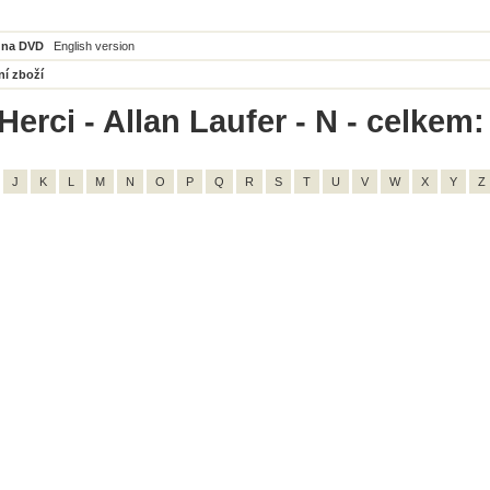
 na DVD
English version
ní zboží
erci - Allan Laufer - N - celkem:
J
K
L
M
N
O
P
Q
R
S
T
U
V
W
X
Y
Z