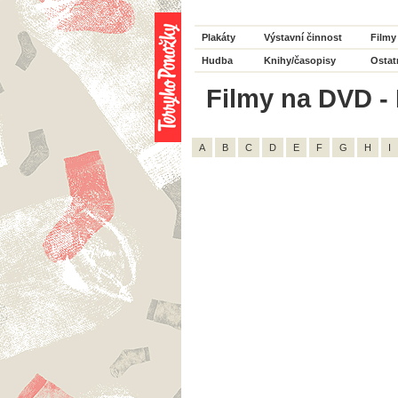
Plakáty
Výstavní činnost
Filmy
Hudba
Knihy/časopisy
Ostat
Filmy na DVD - H
A
B
C
D
E
F
G
H
I