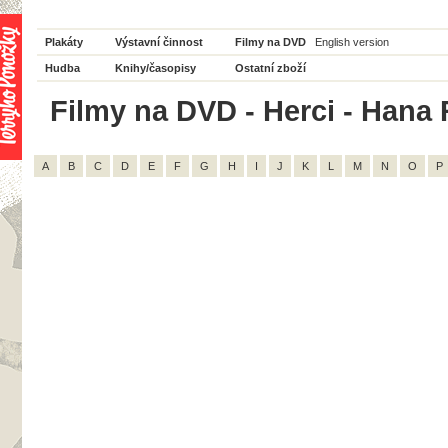
Plakáty
Výstavní činnost
Filmy na DVD
English version
Hudba
Knihy/časopisy
Ostatní zboží
Filmy na DVD - Herci - Hana 
A
B
C
D
E
F
G
H
I
J
K
L
M
N
O
P