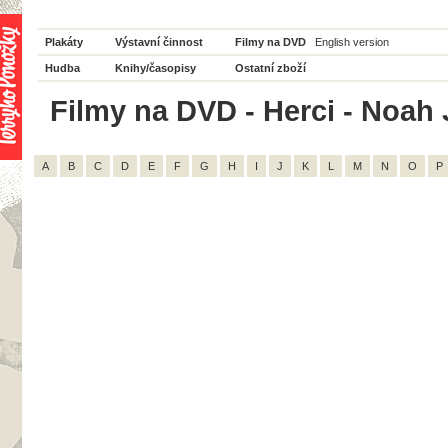
Plakáty
Výstavní činnost
Filmy na DVD
English version
Hudba
Knihy/časopisy
Ostatní zboží
Filmy na DVD - Herci - Noah 
A
B
C
D
E
F
G
H
I
J
K
L
M
N
O
P