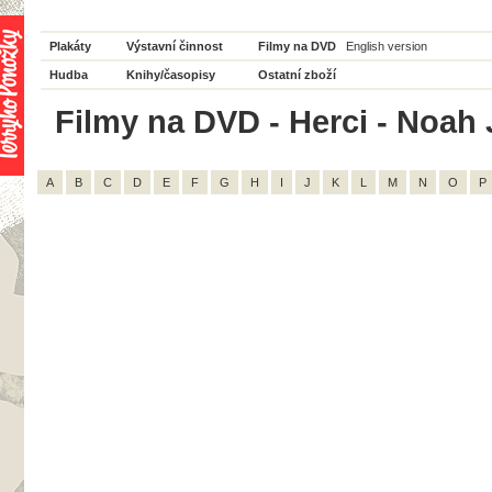
Plakáty
Výstavní činnost
Filmy na DVD
English version
Hudba
Knihy/časopisy
Ostatní zboží
Filmy na DVD - Herci - Noah 
A
B
C
D
E
F
G
H
I
J
K
L
M
N
O
P